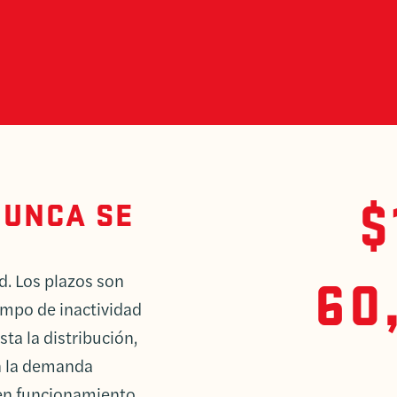
$
NUNCA SE
60
d. Los plazos son
iempo de inactividad
ta la distribución,
n la demanda
en funcionamiento.